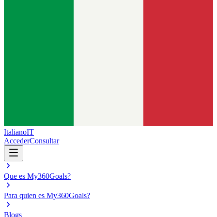
Italiano
IT
Acceder
Consultar
Que es My360Goals?
Para quien es My360Goals?
Blogs